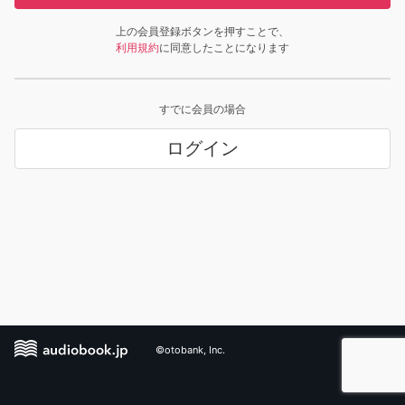
上の会員登録ボタンを押すことで、
利用規約
に同意したことになります
すでに会員の場合
ログイン
©otobank, Inc.