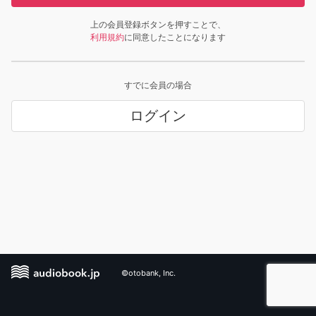
上の会員登録ボタンを押すことで、
利用規約
に同意したことになります
すでに会員の場合
ログイン
©otobank, Inc.