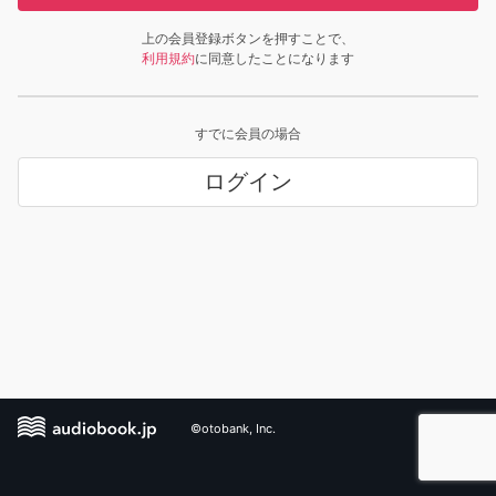
上の会員登録ボタンを押すことで、
利用規約
に同意したことになります
すでに会員の場合
ログイン
©otobank, Inc.