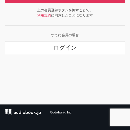
上の会員登録ボタンを押すことで、
利用規約
に同意したことになります
すでに会員の場合
ログイン
©otobank, Inc.