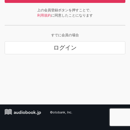
上の会員登録ボタンを押すことで、
利用規約
に同意したことになります
すでに会員の場合
ログイン
©otobank, Inc.