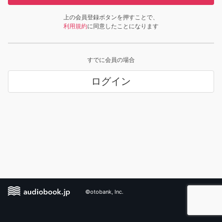
上の会員登録ボタンを押すことで、
利用規約
に同意したことになります
すでに会員の場合
ログイン
©otobank, Inc.