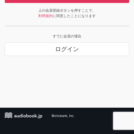
上の会員登録ボタンを押すことで、
利用規約
に同意したことになります
すでに会員の場合
ログイン
©otobank, Inc.