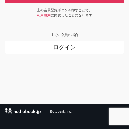
上の会員登録ボタンを押すことで、
利用規約
に同意したことになります
すでに会員の場合
ログイン
©otobank, Inc.