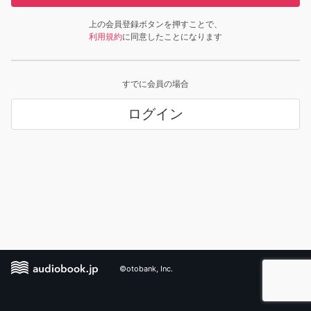
上の会員登録ボタンを押すことで、
利用規約
に同意したことになります
すでに会員の場合
ログイン
©otobank, Inc.