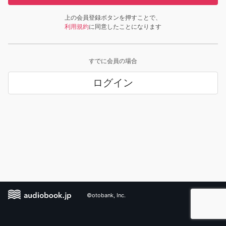
上の会員登録ボタンを押すことで、
利用規約
に同意したことになります
すでに会員の場合
ログイン
©otobank, Inc.