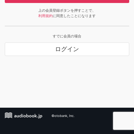
上の会員登録ボタンを押すことで、
利用規約
に同意したことになります
すでに会員の場合
ログイン
©otobank, Inc.