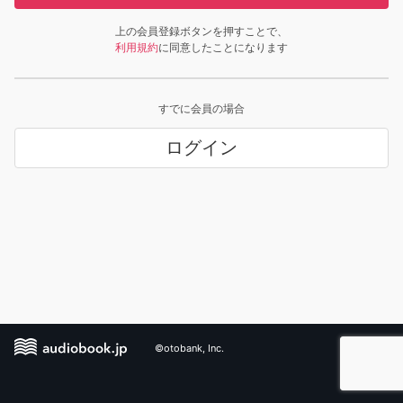
上の会員登録ボタンを押すことで、
利用規約
に同意したことになります
すでに会員の場合
ログイン
©otobank, Inc.