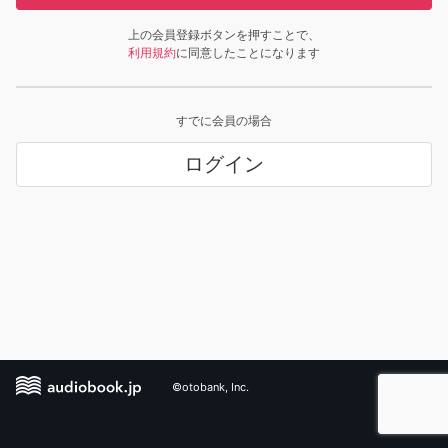
上の会員登録ボタンを押すことで、
利用規約
に同意したことになります
すでに会員の場合
ログイン
©otobank, Inc.