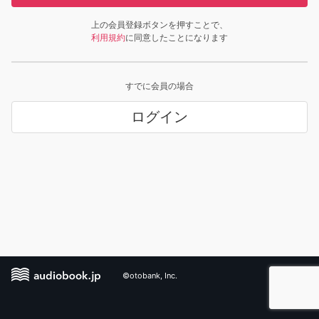
上の会員登録ボタンを押すことで、
利用規約
に同意したことになります
すでに会員の場合
ログイン
©otobank, Inc.