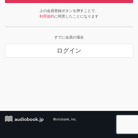
上の会員登録ボタンを押すことで、
利用規約
に同意したことになります
すでに会員の場合
ログイン
©otobank, Inc.