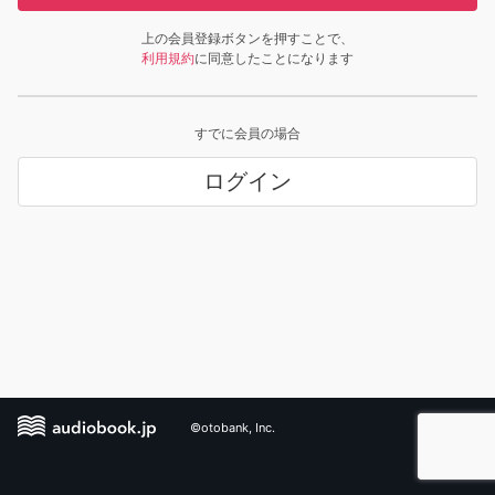
上の会員登録ボタンを押すことで、
利用規約
に同意したことになります
すでに会員の場合
ログイン
©otobank, Inc.