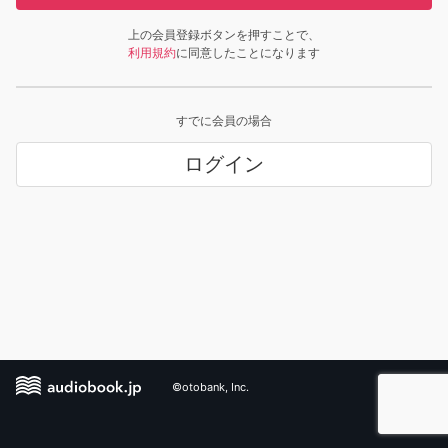
上の会員登録ボタンを押すことで、
利用規約
に同意したことになります
すでに会員の場合
ログイン
©otobank, Inc.