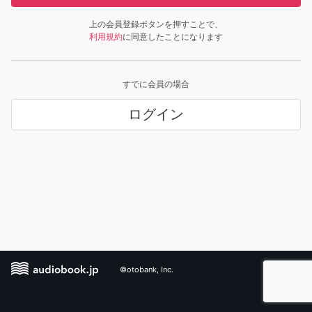
上の会員登録ボタンを押すことで、
利用規約
に同意したことになります
すでに会員の場合
ログイン
©otobank, Inc.