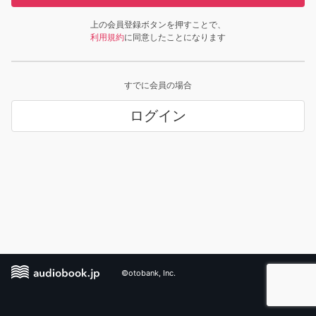
上の会員登録ボタンを押すことで、
利用規約
に同意したことになります
すでに会員の場合
ログイン
©otobank, Inc.