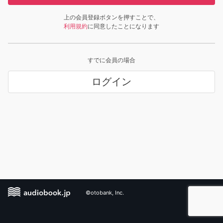
上の会員登録ボタンを押すことで、
利用規約
に同意したことになります
すでに会員の場合
ログイン
©otobank, Inc.