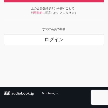
上の会員登録ボタンを押すことで、
利用規約
に同意したことになります
すでに会員の場合
ログイン
©otobank, Inc.