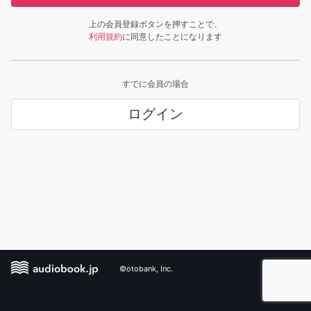
上の会員登録ボタンを押すことで、
利用規約
に同意したことになります
すでに会員の場合
ログイン
©otobank, Inc.