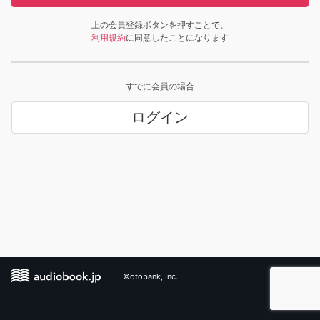
上の会員登録ボタンを押すことで、
利用規約
に同意したことになります
すでに会員の場合
ログイン
©otobank, Inc.