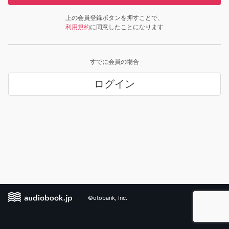
上の会員登録ボタンを押すことで、
利用規約
に同意したことになります
すでに会員の場合
ログイン
©otobank, Inc.