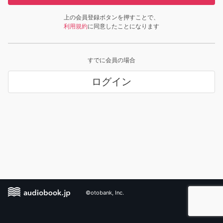
上の会員登録ボタンを押すことで、
利用規約
に同意したことになります
すでに会員の場合
ログイン
©otobank, Inc.