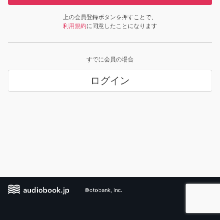
上の会員登録ボタンを押すことで、
利用規約
に同意したことになります
すでに会員の場合
ログイン
©otobank, Inc.