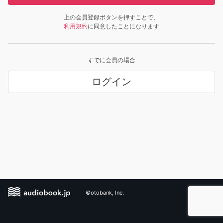
上の会員登録ボタンを押すことで、
利用規約
に同意したことになります
すでに会員の場合
ログイン
©otobank, Inc.