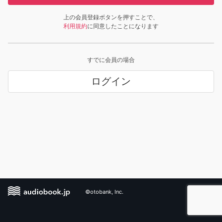
上の会員登録ボタンを押すことで、
利用規約
に同意したことになります
すでに会員の場合
ログイン
©otobank, Inc.