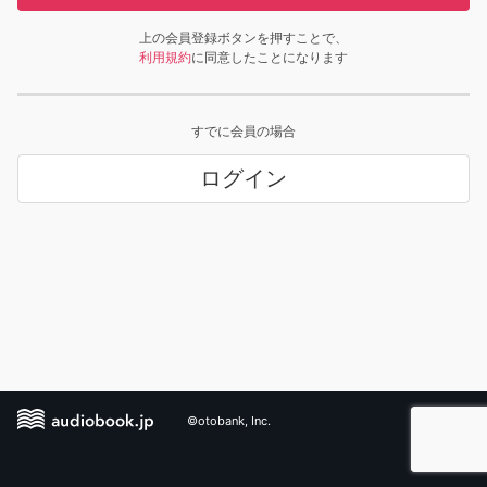
上の会員登録ボタンを押すことで、
利用規約
に同意したことになります
すでに会員の場合
ログイン
©otobank, Inc.