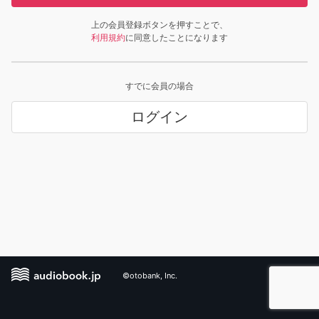
上の会員登録ボタンを押すことで、
利用規約
に同意したことになります
すでに会員の場合
ログイン
©otobank, Inc.