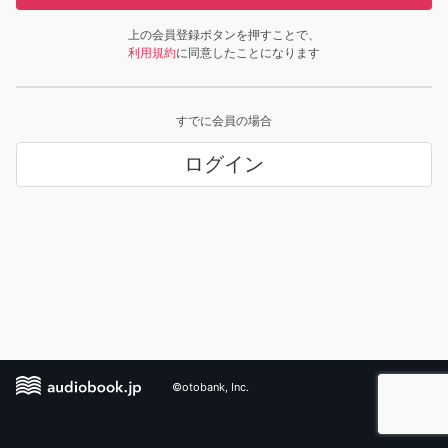
上の会員登録ボタンを押すことで、
利用規約
に同意したことになります
すでに会員の場合
ログイン
©otobank, Inc.