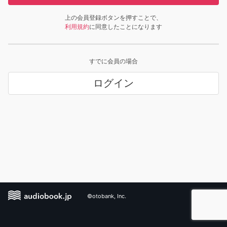
上の会員登録ボタンを押すことで、
利用規約
に同意したことになります
すでに会員の場合
ログイン
©otobank, Inc.