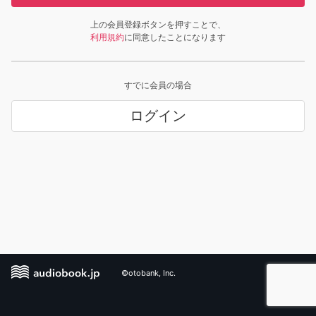
上の会員登録ボタンを押すことで、
利用規約
に同意したことになります
すでに会員の場合
ログイン
©otobank, Inc.