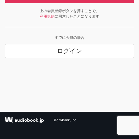
上の会員登録ボタンを押すことで、
利用規約
に同意したことになります
すでに会員の場合
ログイン
©otobank, Inc.