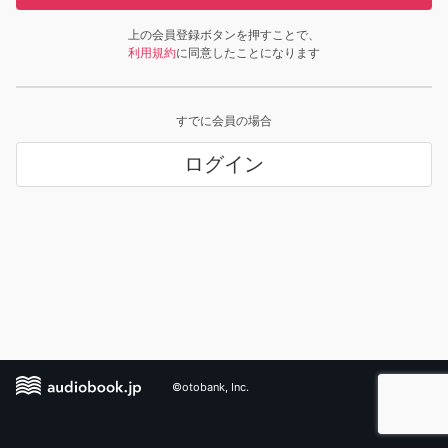
上の会員登録ボタンを押すことで、
利用規約
に同意したことになります
すでに会員の場合
ログイン
©otobank, Inc.