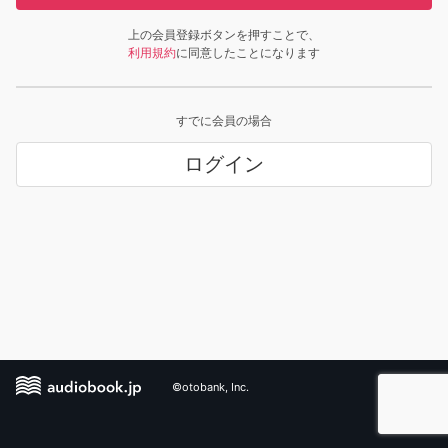
上の会員登録ボタンを押すことで、
利用規約
に同意したことになります
すでに会員の場合
ログイン
©otobank, Inc.