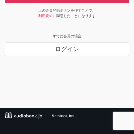
上の会員登録ボタンを押すことで、
利用規約
に同意したことになります
すでに会員の場合
ログイン
©otobank, Inc.