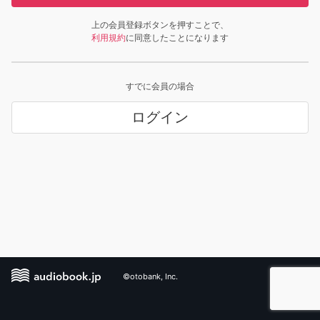
上の会員登録ボタンを押すことで、
利用規約
に同意したことになります
すでに会員の場合
ログイン
©otobank, Inc.