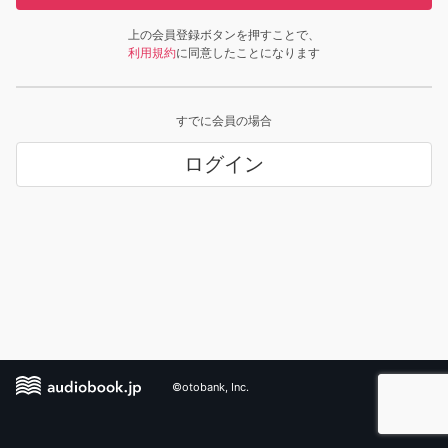
上の会員登録ボタンを押すことで、
利用規約
に同意したことになります
すでに会員の場合
ログイン
©otobank, Inc.