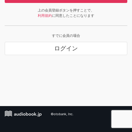
上の会員登録ボタンを押すことで、
利用規約
に同意したことになります
すでに会員の場合
ログイン
©otobank, Inc.