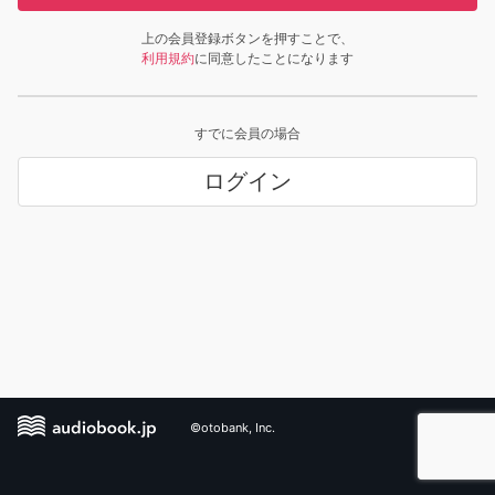
上の会員登録ボタンを押すことで、
利用規約
に同意したことになります
すでに会員の場合
ログイン
©otobank, Inc.