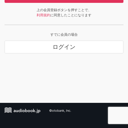
上の会員登録ボタンを押すことで、
利用規約
に同意したことになります
すでに会員の場合
ログイン
©otobank, Inc.