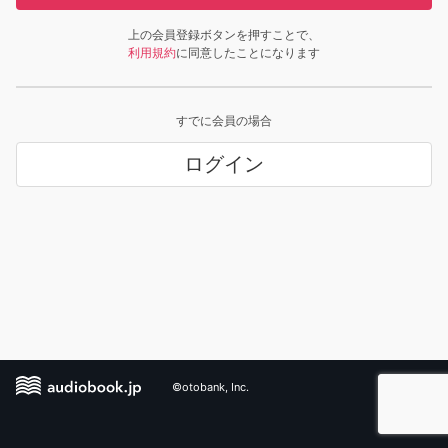
上の会員登録ボタンを押すことで、
利用規約
に同意したことになります
すでに会員の場合
ログイン
©otobank, Inc.