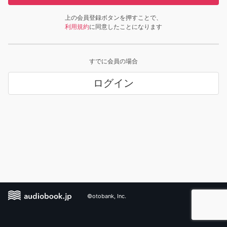
上の会員登録ボタンを押すことで、
利用規約
に同意したことになります
すでに会員の場合
ログイン
©otobank, Inc.