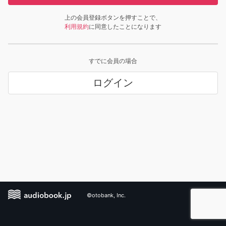
上の会員登録ボタンを押すことで、
利用規約
に同意したことになります
すでに会員の場合
ログイン
©otobank, Inc.