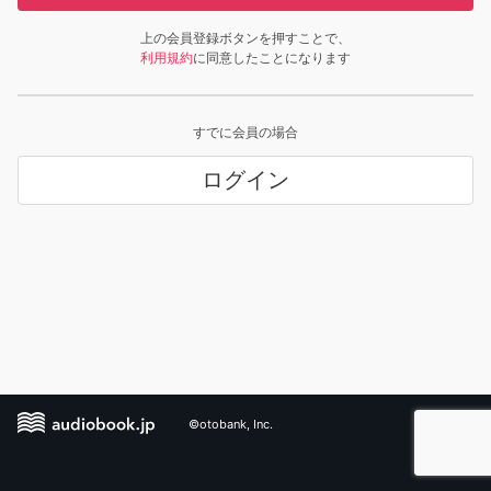
上の会員登録ボタンを押すことで、
利用規約
に同意したことになります
すでに会員の場合
ログイン
©otobank, Inc.