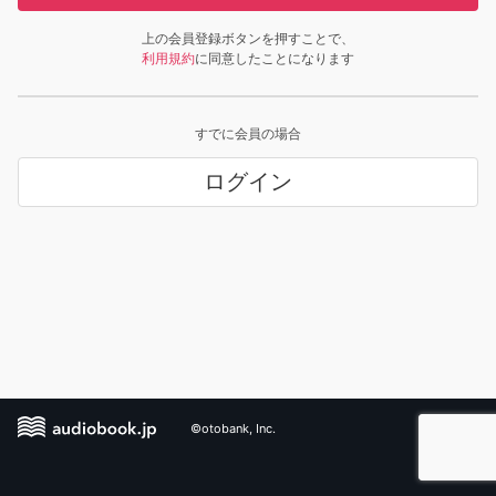
上の会員登録ボタンを押すことで、
利用規約
に同意したことになります
すでに会員の場合
ログイン
©otobank, Inc.