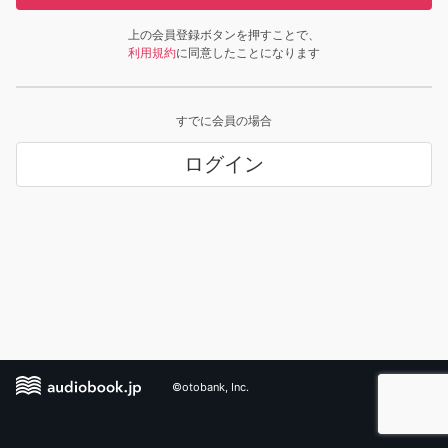
上の会員登録ボタンを押すことで、
利用規約
に同意したことになります
すでに会員の場合
ログイン
©otobank, Inc.