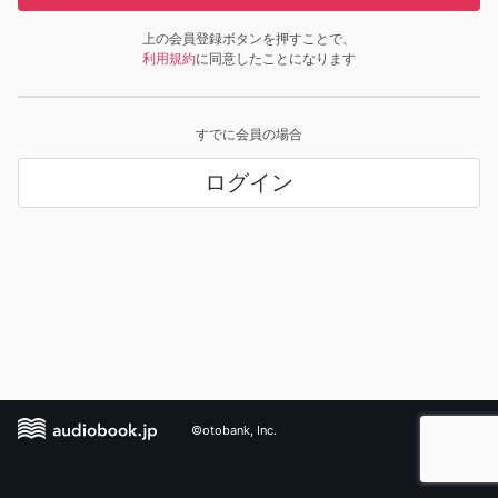
上の会員登録ボタンを押すことで、
利用規約
に同意したことになります
すでに会員の場合
ログイン
©otobank, Inc.