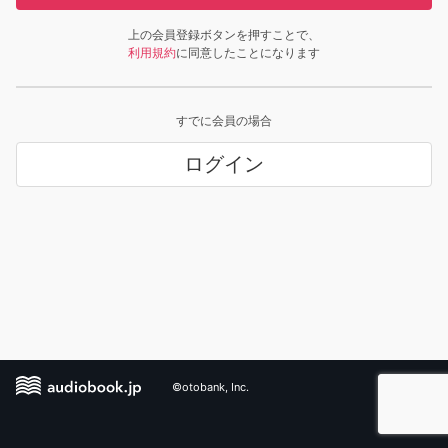
上の会員登録ボタンを押すことで、
利用規約
に同意したことになります
すでに会員の場合
ログイン
©otobank, Inc.